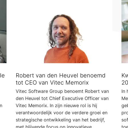
le
Robert van den Heuvel benoemd
Kw
tot CEO van Vitec Memorix
20
Vitec Software Group benoemt Robert van
In 
den Heuvel tot Chief Executive Officer van
Me
en
Vitec Memorix. In zijn nieuwe rol is hij
geb
verantwoordelijk voor de verdere groei en
pr
strategische ontwikkeling van het bedrijf,
sof
met blijvende focus op innovatieve
to