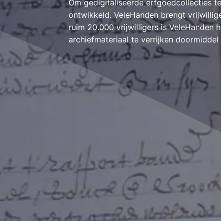
Om gedigitaliseerde erfgoedcollecties t
ontwikkeld. VeleHanden brengt vrijwilli
ruim 20.000 vrijwilligers is VeleHanden
archiefmateriaal te verrijken doormidde