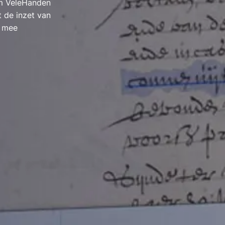
rm VeleHanden
t de inzet van
u mee