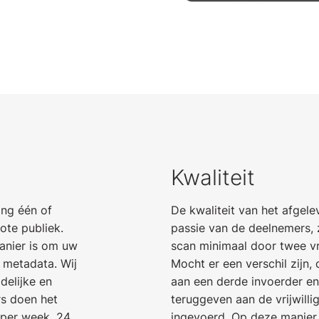
Kwaliteit
ing één of
De kwaliteit van het afgel
ote publiek.
passie van de deelnemers, 
anier is om uw
scan minimaal door twee vri
n metadata. Wij
Mocht er een verschil zijn
idelijke en
aan een derde invoerder en
ers doen het
teruggeven aan de vrijwill
 per week, 24
ingevoerd. Op deze manier 