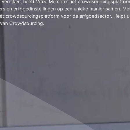
e verrijken, heeft Vitec Memorix het crowdsourcingsplatfo
gers en erfgoedinstellingen op een unieke manier samen. Me
 hét crowdsourcingsplatform voor de erfgoedsector. Helpt 
l van Crowdsourcing.