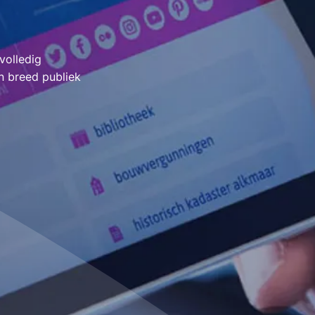
volledig
n breed publiek