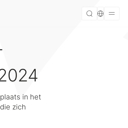
T
 2024
laats in het
ie zich