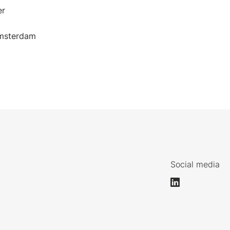
er
msterdam
Social media