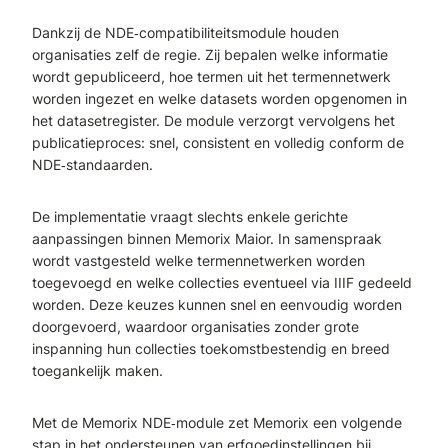
Dankzij de NDE
‑
compatibiliteitsmodule houden
organisaties zelf de regie. Zij bepalen welke informatie
wordt gepubliceerd, hoe termen uit het termennetwerk
worden ingezet en welke datasets worden opgenomen in
het datasetregister. De module verzorgt vervolgens het
publicatieproces: snel, consistent en volledig
conform
de
NDE
‑
standaarden.
De implementatie vraagt slechts enkele gerichte
aanpassingen binnen
Memorix
Maior. In samenspraak
wordt vastgesteld welke termennetwerken worden
toegevoegd en welke collecties eventueel via IIIF gedeeld
worden. Deze keuzes kunnen snel en eenvoudig worden
doorgevoerd, waardoor organisaties zonder grote
inspanning hun collecties toekomstbestendig en breed
toegankelijk maken.
Met de
Memorix
NDE
‑
module zet
Memorix
een volgende
stap in het ondersteunen van erfgoedinstellingen bij