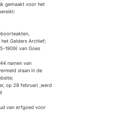
lijk gemaakt voor het
ereikt:
eboorteakten,
het Gelders Archief;
895-1909) van Goes
.044 namen van
ermeld staan in de
bsite;
r, op 28 februari ,werd
!
houd van erfgoed voor