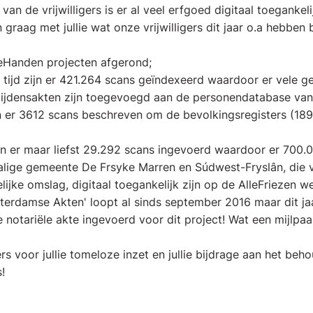
van de vrijwilligers is er al veel erfgoed digitaal toeganke
 graag met jullie wat onze vrijwilligers dit jaar o.a hebben b
eleHanden projecten afgerond;
 tijd zijn er 421.264 scans geïndexeerd waardoor er vele g
lijdensakten zijn toegevoegd aan de personendatabase van 
jn er 3612 scans beschreven om de bevolkingsregisters (1
ijn er maar liefst 29.292 scans ingevoerd waardoor er 700
lige gemeente De Frsyke Marren en Súdwest-Fryslân, die v
ijke omslag, digitaal toegankelijk zijn op de AlleFriezen we
sterdamse Akten' loopt al sinds september 2016 maar dit jaa
 notariële akte ingevoerd voor dit project! Wat een mijlpaal
gers voor jullie tomeloze inzet en jullie bijdrage aan het be
!