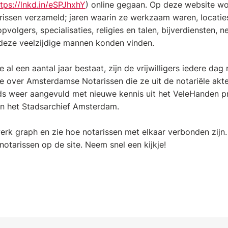
ttps://lnkd.in/eSPJhxhY
) online gegaan. Op deze website wo
issen verzameld; jaren waarin ze werkzaam waren, locatie
volgers, specialisaties, religies en talen, bijverdiensten, 
deze veelzijdige mannen konden vinden.
al een aantal jaar bestaat, zijn de vrijwilligers iedere da
ie over Amsterdamse Notarissen die ze uit de notariële ak
s weer aangevuld met nieuwe kennis uit het VeleHanden pr
 het Stadsarchief Amsterdam.
werk graph en zie hoe notarissen met elkaar verbonden zijn
notarissen op de site. Neem snel een kijkje!