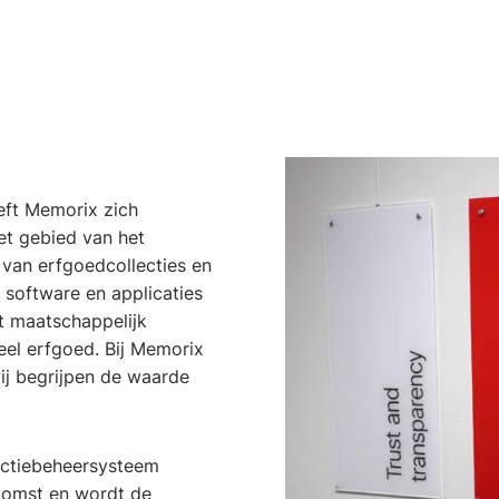
eeft Memorix zich
t gebied van het
 van erfgoedcollecties en
 software en applicaties
t maatschappelijk
eel erfgoed. Bij Memorix
ij begrijpen de waarde
lectiebeheersysteem
komst en wordt de