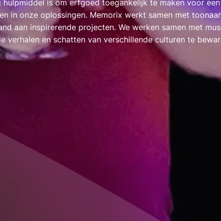
 hulpmiddel is om erfgoed toegankelijk te maken voor een
eren in onze oplossingen. Memorix werkt samen met toona
nland aan inspirerende projecten. We werken samen met mus
e verhalen en schatten van verschillende culturen te bewar