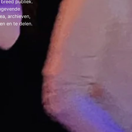
 breed publiek.
angevende
ea, archieven,
en en te delen.